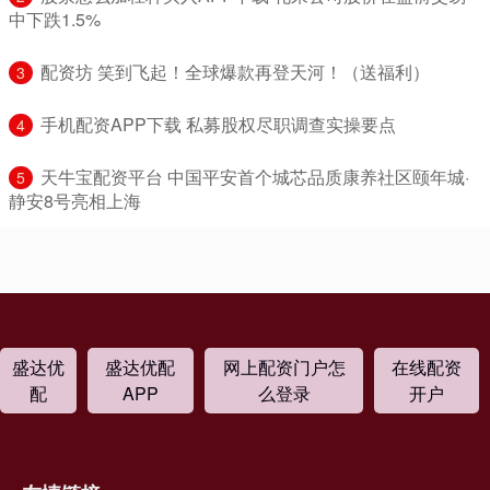
中下跌1.5%
​配资坊 笑到飞起！全球爆款再登天河！（送福利）
3
​手机配资APP下载 私募股权尽职调查实操要点
4
​天牛宝配资平台 中国平安首个城芯品质康养社区颐年城·
5
静安8号亮相上海
盛达优
盛达优配
网上配资门户怎
在线配资
配
APP
么登录
开户