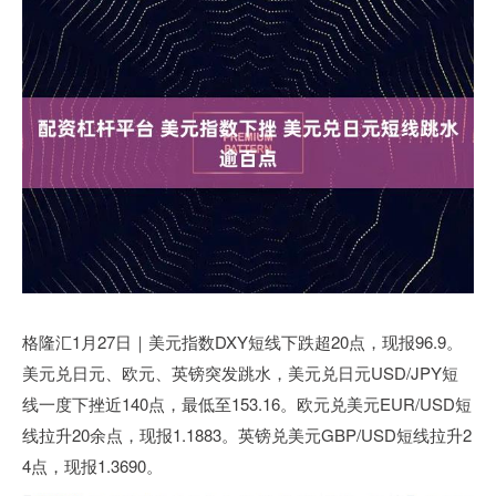
格隆汇1月27日｜美元指数DXY短线下跌超20点，现报96.9。
美元兑日元、欧元、英镑突发跳水，美元兑日元USD/JPY短
线一度下挫近140点，最低至153.16。欧元兑美元EUR/USD短
线拉升20余点，现报1.1883。英镑兑美元GBP/USD短线拉升2
4点，现报1.3690。