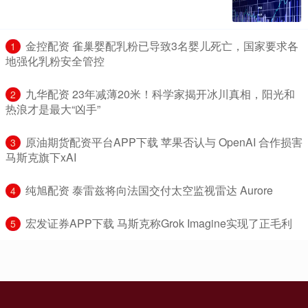
​金控配资 雀巢婴配乳粉已导致3名婴儿死亡，国家要求各
1
地强化乳粉安全管控
​九华配资 23年减薄20米！科学家揭开冰川真相，阳光和
2
热浪才是最大“凶手”
​原油期货配资平台APP下载 苹果否认与 OpenAI 合作损害
3
马斯克旗下xAI
​纯旭配资 泰雷兹将向法国交付太空监视雷达 Aurore
4
​宏发证券APP下载 马斯克称Grok Imagine实现了正毛利
5