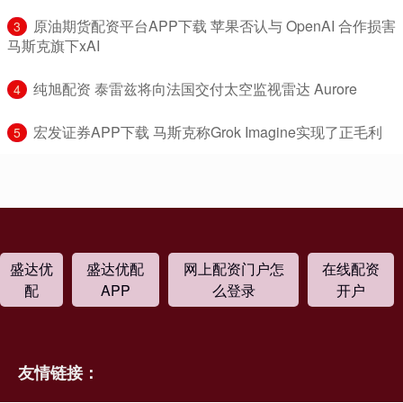
​原油期货配资平台APP下载 苹果否认与 OpenAI 合作损害
3
马斯克旗下xAI
​纯旭配资 泰雷兹将向法国交付太空监视雷达 Aurore
4
​宏发证券APP下载 马斯克称Grok Imagine实现了正毛利
5
盛达优
盛达优配
网上配资门户怎
在线配资
配
APP
么登录
开户
友情链接：