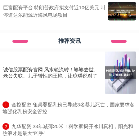
巨富配资平台 特朗普政府拟支付近10亿美元 叫
停道达尔能源近海风电场项目
推荐资讯
诚信股票配资官网 风水轮流转！婆婆去世、
老公失联、儿子转性的王艳，让琼瑶说对了
​金控配资 雀巢婴配乳粉已导致3名婴儿死亡，国家要求各
1
地强化乳粉安全管控
​九华配资 23年减薄20米！科学家揭开冰川真相，阳光和
2
热浪才是最大“凶手”