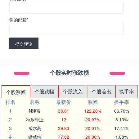
你的邮箱
*
提交评论
个股实时涨跌榜
个股跌幅
个股流入
个股流出
换手率
个股涨幅
排名
名称
最新价
涨幅
换手率
1
N津富
38.81
122.28%
66.70%
2
秋乐种业
12
20.97%
8.13%
3
威尔高
39.83
20.01%
17.41%
4
锴威特
77.82
20.00%
1.08%