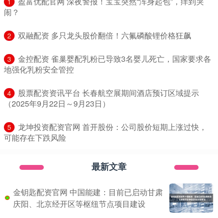
​盈富优配官网 深夜警报！宝宝突然“浑身起包”，痒到哭
1
闹？
​双融配资 多只龙头股价翻倍！六氟磷酸锂价格狂飙
2
​金控配资 雀巢婴配乳粉已导致3名婴儿死亡，国家要求各
3
地强化乳粉安全管控
​股票配资资讯平台 长春航空展期间酒店预订区域提示
4
（2025年9月22日～9月23日）
​龙坤投资配资官网 首开股份：公司股价短期上涨过快，
5
可能存在下跌风险
最新文章
金钥匙配资官网 中国能建：目前已启动甘肃
庆阳、北京经开区等枢纽节点项目建设