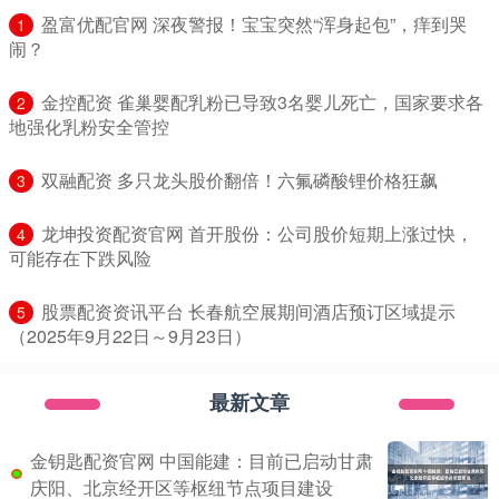
​盈富优配官网 深夜警报！宝宝突然“浑身起包”，痒到哭
1
闹？
​金控配资 雀巢婴配乳粉已导致3名婴儿死亡，国家要求各
2
地强化乳粉安全管控
​双融配资 多只龙头股价翻倍！六氟磷酸锂价格狂飙
3
​龙坤投资配资官网 首开股份：公司股价短期上涨过快，
4
可能存在下跌风险
​股票配资资讯平台 长春航空展期间酒店预订区域提示
5
（2025年9月22日～9月23日）
最新文章
金钥匙配资官网 中国能建：目前已启动甘肃
庆阳、北京经开区等枢纽节点项目建设