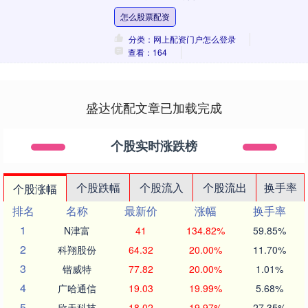
+AI科技春晚”、人民币强势升值至6.89区
怎么股票配资
间，....
分类：网上配资门户怎么登录
查看：164
盛达优配文章已加载完成
个股实时涨跌榜
个股跌幅
个股流入
个股流出
换手率
个股涨幅
排名
名称
最新价
涨幅
换手率
1
N津富
41
134.82%
59.85%
2
科翔股份
64.32
20.00%
11.70%
3
锴威特
77.82
20.00%
1.01%
4
广哈通信
19.03
19.99%
5.68%
5
欣天科技
18.02
19.97%
27.35%