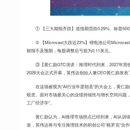
深证成指
14110.12
.92
0.57%
-34.08
-0
① 【三大期指齐跌】道指期货跌0.29%、标普500指
② 【Microvast大跌近23%】锂电池公司Micro
财报不及预期，每股调整后亏损为0.11美元。
③【黄仁勋GTC演讲：推理时代到来，2027年营收1
2026大会正式开幕，英伟达创始人兼CEO黄仁勋发
在这场被视为“AI行业年度朝圣”的大会上，黄仁勋阐
蜕变。面对市场最关心的业绩持续性与增长空间问题，黄
工厂经济学”。
黄仁勋认为，AI推理市场拐点已经到来，AI从训
发，英伟达将与专注推理技术的初创公司“格罗克”合