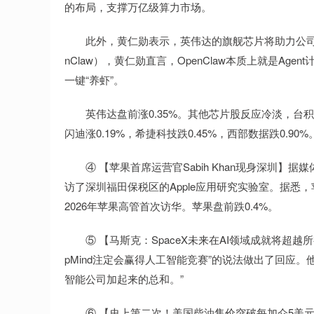
的布局，支撑万亿级算力市场。
此外，黄仁勋表示，英伟达的旗舰芯片将助力公司在20
nClaw），黄仁勋直言，OpenClaw本质上就是Age
一键“养虾”。
英伟达盘前涨0.35%。其他芯片股反应冷淡，台积电跌0.
闪迪涨0.19%，希捷科技跌0.45%，西部数据跌0.90%
④ 【苹果首席运营官Sabih Khan现身深圳】据媒
访了深圳福田保税区的Apple应用研究实验室。据
2026年苹果高管首次访华。苹果盘前跌0.4%。
⑤ 【马斯克：SpaceX未来在AI领域成就将超越
pMind注定会赢得人工智能竞赛”的说法做出了回应。
智能公司加起来的总和。”
⑥ 【史上第二次！美国柴油售价突破每加仑5美元】