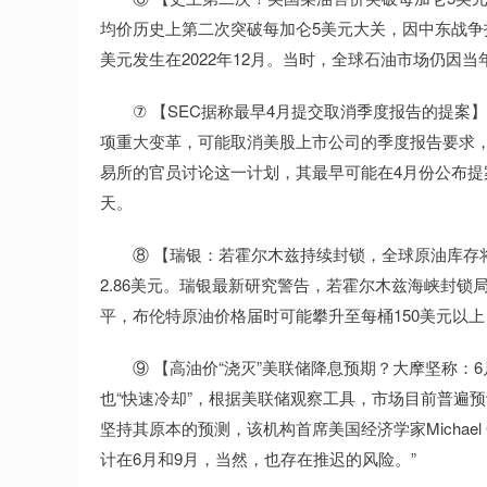
均价历史上第二次突破每加仑5美元大关，因中东战争
美元发生在2022年12月。当时，全球石油市场仍因
⑦ 【SEC据称最早4月提交取消季度报告的提案】
项重大变革，可能取消美股上市公司的季度报告要求
易所的官员讨论这一计划，其最早可能在4月份公布提
天。
⑧ 【瑞银：若霍尔木兹持续封锁，全球原油库存将在
2.86美元。瑞银最新研究警告，若霍尔木兹海峡封
平，布伦特原油价格届时可能攀升至每桶150美元以
⑨ 【高油价“浇灭”美联储降息预期？大摩坚称：
也“快速冷却”，根据美联储观察工具，市场目前普遍预
坚持其原本的预测，该机构首席美国经济学家Michael
计在6月和9月，当然，也存在推迟的风险。”