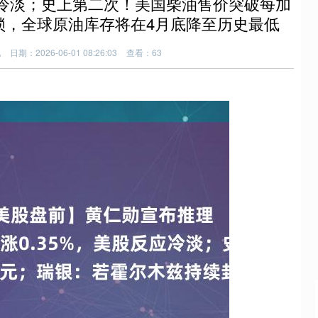
应冷淡；史上第二次！美国柴油售价突破每加
锁，全球原油库存将在4月底降至历史最低
配
日期：2026-06-01 08:26:03
查看：63