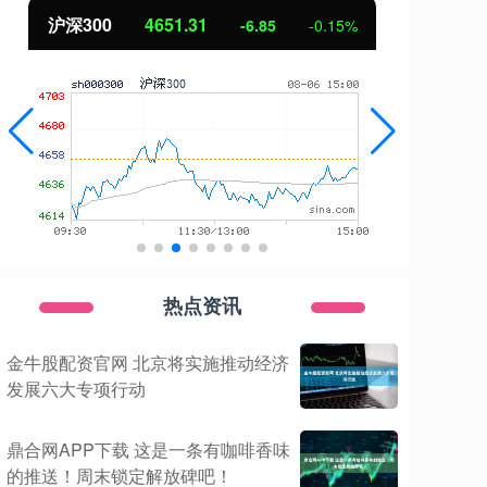
北证50
1122.88
创
3.42
0.30%
热点资讯
金牛股配资官网 北京将实施推动经济
发展六大专项行动
鼎合网APP下载 这是一条有咖啡香味
的推送！周末锁定解放碑吧！