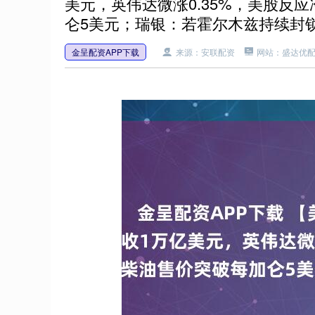
美元，英伟达微涨0.35%，美股反
仑5美元；瑞银：若霍尔木兹持续封
金呈配资APP下载
来源：安联配资
网站：盛达优