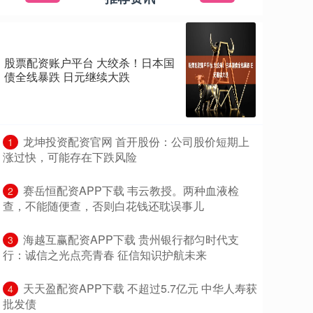
股票配资账户平台 大绞杀！日本国
债全线暴跌 日元继续大跌
​龙坤投资配资官网 首开股份：公司股价短期上
1
涨过快，可能存在下跌风险
​赛岳恒配资APP下载 韦云教授。两种血液检
2
查，不能随便查，否则白花钱还耽误事儿
​海越互赢配资APP下载 贵州银行都匀时代支
3
行：诚信之光点亮青春 征信知识护航未来
​天天盈配资APP下载 不超过5.7亿元 中华人寿获
4
批发债