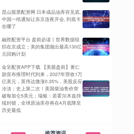
昆山股票配资网 日本成品油库存见底,
中国一纸通知让东京连夜开会, 到底卡
在哪了
融胜配资平台 盘前必读丨世界数据组
织在京成立；美的集团抛出最高130亿
元回购计划
金呈配资APP下载 【美股盘前】黄仁
勋宣布推理时代到来，2027年营收1万
亿美元，英伟达微涨0.35%，美股反应
冷淡；史上第二次！美国柴油售价突
破每加仑5美元；瑞银：若霍尔木兹持
续封锁，全球原油库存将在4月底降至
历史最低
推荐资讯