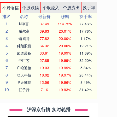
个股跌幅
个股流入
个股流出
换手率
个股涨幅
排名
名称
最新价
涨幅
换手率
1
N津富
37.49
114.72%
77.46%
2
威尔高
39.83
20.01%
17.76%
3
锴威特
77.82
20.00%
1.17%
4
科翔股份
64.32
20.00%
12.21%
5
蜀道装备
33.61
19.99%
11.69%
6
中巨芯
27.85
19.99%
32.20%
7
广哈通信
19.03
19.99%
5.84%
8
欣天科技
18.02
19.97%
28.44%
9
飞天诚信
12.56
19.96%
8.49%
10
任子行
7.16
19.93%
31.42%
沪深京行情 实时轮播