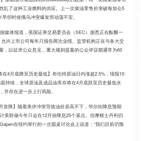
扰乱了这种工业燃料的供应。上一次柴油零售价突破每加仑5
当年早些时候俄乌冲突爆发而动荡不安。
据媒体报道，美国证券交易委员会（SEC）据悉正在酝酿一
，允许上市公司每年只报告两次业绩。监管机构正在与各大交
案，以征求公众意见，重大规则提案的公众评议期通常为60
4月底降至历史最低】布伦特原油日内涨超2.5%，现报10
锁局面持续，全球原油及成品油库存将在4月底跌至历史最低水
上，并存在进一步上行风险。
6月首降】随着美伊冲突导致油价居高不下，华尔街降息预期
计美联储今年只会在12月份降息25个基点。但摩根士丹利仍
 Gapen在纽约举行的一次圆桌讨论会上说道：“我们目前仍预