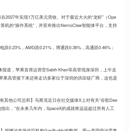
27年实现1万亿美元营收。对于最近大火的“龙虾”（Ope
nt计算机的“操作系统”，并宣布推出NemoClaw智能体平台，支持
23%，AMD跌0.21%，博通跌0.36%，高通跌0.46%；
。
体报道，苹果首席运营官Sabih Khan等高管现身深圳，上午走
悉，苹果高管接下来还将走访多家位于深圳的供应链厂商，这也是
所有其他公司总和】马斯克近日在社交媒体X上对有关“谷歌Dee
他指出，“在未来几年内，SpaceX的成就将远远超过所有人工
据燃油市场追踪机构GasBuddy的数据，周一美国柴油零售