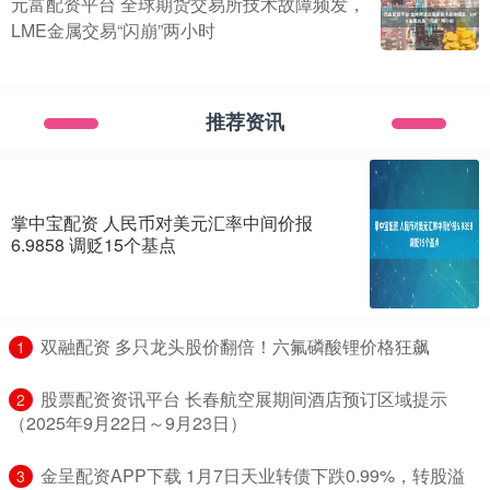
元富配资平台 全球期货交易所技术故障频发，
LME金属交易“闪崩”两小时
推荐资讯
掌中宝配资 人民币对美元汇率中间价报
6.9858 调贬15个基点
​双融配资 多只龙头股价翻倍！六氟磷酸锂价格狂飙
1
​股票配资资讯平台 长春航空展期间酒店预订区域提示
2
（2025年9月22日～9月23日）
​金呈配资APP下载 1月7日天业转债下跌0.99%，转股溢
3