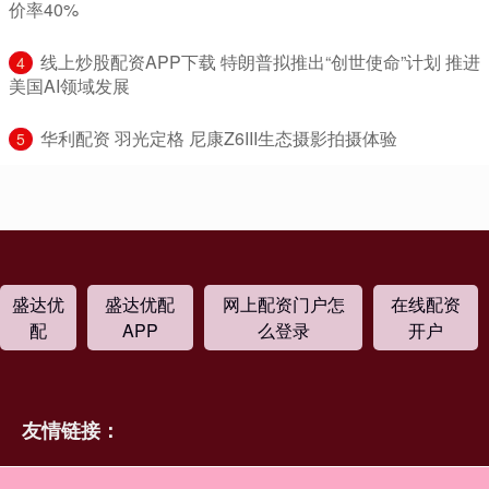
价率40%
​线上炒股配资APP下载 特朗普拟推出“创世使命”计划 推进
4
美国AI领域发展
​华利配资 羽光定格 尼康Z6III生态摄影拍摄体验
5
盛达优
盛达优配
网上配资门户怎
在线配资
配
APP
么登录
开户
友情链接：