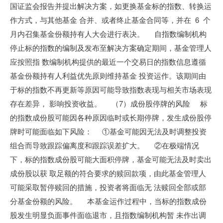
国证监会报告并提出解决方案，如更换基金标的指数、转换运
作方式，与其他基金 合并、或者终止基金合同等，并在 6 个
月内召集基金份额持有人大会进行表决。 自指数编制机构
停止标的指数的编制及发布至解决方案确定期间，基金管理人
应按照指 数编制机构提供的最近一个交易日的指数信息遵循
基金份额持有人利益优先原则维持基金 投资运作。该期间由
于标的指数不再更新等原因可能导致指数表现与相关市场表现
存在差异， 影响投资收益。 （7）成份股停牌的风险 标
的指数成份股可能因各种原因临时或长期停牌，发生成份股停
牌时可能面临如下风险： ①基金可能因无法及时调整投资
组合而导致跟踪偏离度和跟踪误差扩大。 ②在极端情况
下，标的指数成份股可能大面积停牌，基金可能无法及时卖出
成份股以获 取足额的符合要求的赎回款项，由此基金管理人
可能采取暂停赎回的措施，投资者将面临无 法赎回全部或部
分基金份额的风险。 本基金运作过程中，当标的指数成份
股发生明显负面事件面临退市，且指数编制机构暂 未作出调