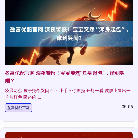
盈富优配官网 深夜警报！宝宝突然“浑身起包”，痒到哭
闹？
凌晨两点 孩子突然哭闹不止 小手不停抓挠 开灯一看 皮肤上冒出一
片片红色 隆起的....
05-05
盈富忧配官网