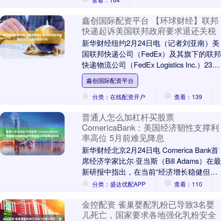
鑫创国际配资平台 【环球财经】联邦
快递起诉美国联邦政府要求退还关税
新华财经纽约2月24日电（记者刘亚南）美
国联邦快递公司（FedEx）及其旗下的联邦
快递物流公司（FedEx Logistics Inc.）23日
在位于纽约市的美....
鑫创国际配资平台
分类：在线配资开户
查看：139
普通人怎么加杠杆买股票
ComericaBank：美国经济韧性支撑利
率高位 5月前难见降息
新华财经北京2月24日电 Comerica Bank首
席经济学家比尔·亚当斯（Bill Adams）在最
新研报中指出，在当前“经济增长稳健但通
胀仍高于目标”的宏....
分类：盛达优配APP
查看：110
金控配资 雀巢婴配乳粉已导致3名婴
儿死亡，国家要求各地强化乳粉安全