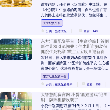
谁能想到，那个在《双面胶》中泼辣、在
《小别离》中焦虑的海清，自己也曾在育
儿的路上走得如此波澜起伏，险象环生？
就在几天前的新书分享会上，她提到儿子
天宇配资平台
时，语气里竟然流....
分类：盛达优配
查看：143
东方汇赢配资平台 【生命护航】首例
新生儿双引流闯关！佳木斯市妇幼保
健院生死托举 重症宝宝欢喜迎新春
2月6日，佳木斯市妇幼保健院新生儿科收
到一面致谢牌匾：“医术护萌娃平安 仁心暖
家属心房”。这块牌匾背后，是一场惊心动
魄的三次生死闯关。一对夫妇历经宫外
东方汇赢配资平台
孕、双侧输....
分类：在线配资开户
查看：158
大智慧配资官网 小贷“套娃游戏”迎围
剿，牌照租借没戏了
小贷告别牌照"租借"时代？ 2 月 1 日，《上