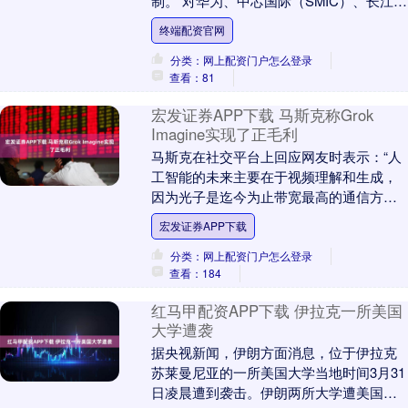
制。 对华为、中芯国际（SMIC）、长江存
储（YMTC）、长鑫存储（CXMT）、华虹
终端配资官网
半....
分类：网上配资门户怎么登录
查看：81
宏发证券APP下载 马斯克称Grok
Imagine实现了正毛利
马斯克在社交平台上回应网友时表示：“人
工智能的未来主要在于视频理解和生成，
因为光子是迄今为止带宽最高的通信方
式。这些都是通用人工智能（AGI）的必备
宏发证券APP下载
工具。值得一....
分类：网上配资门户怎么登录
查看：184
红马甲配资APP下载 伊拉克一所美国
大学遭袭
据央视新闻，伊朗方面消息，位于伊拉克
苏莱曼尼亚的一所美国大学当地时间3月31
日凌晨遭到袭击。伊朗两所大学遭美国和