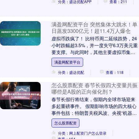
分类：盛达优配APP
查看：211
满盈网配资平台 突然集体大跳水！单
日蒸发3300亿元！超11.4万人爆仓
虚拟币跌疯了！ 比特币周二延续跌势，24
小时跌幅超3.5%，并一度失守6.3万美元重
要支撑。与此同时，其他主要虚拟币集体
杀跌，以太坊已经失守1900美元。过去2....
满盈网配资平台
分类：盛达优配
查看：118
怎么股票配资 春节长假四大变量共振
哪些是A股的正向催化剂？
春节长假行将结束，假期内全球市场迎来
多起重磅事件。 假期影响市场的四大核心
事件包括：特朗普关税风波、央视“机器人
+AI科技春晚”、人民币强势升值至6.89区
怎么股票配资
间，....
分类：网上配资门户怎么登录
查看：164