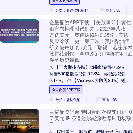
日富农优配官网
海湾国家面临现金....
分类：盛达优配APP
查看：80
金呈配资APP下载 【美股盘前】黄仁
勋宣布推理时代到来，2027年营收1
万亿美元，英伟达微涨0.35%，美股
反应冷淡；史上第二次！美国柴油售
价突破每加仑5美元；瑞银：若霍尔木
兹持续封锁，全球原油库存将在4月底
降至历史最低
① 【三大期指齐跌】道指期货跌0.29%、
标普500指数期货跌0.36%、纳指期货跌
0.47%。 ② 【Microvast大跌近23%】锂电
池公司Microva....
金呈配资APP下载
分类：盛达优配
查看：63
巨富配资平台 特朗普政府拟支付近10
亿美元 叫停道达尔能源近海风电场项
目
3月17日消息，据报道，特朗普政府正考虑