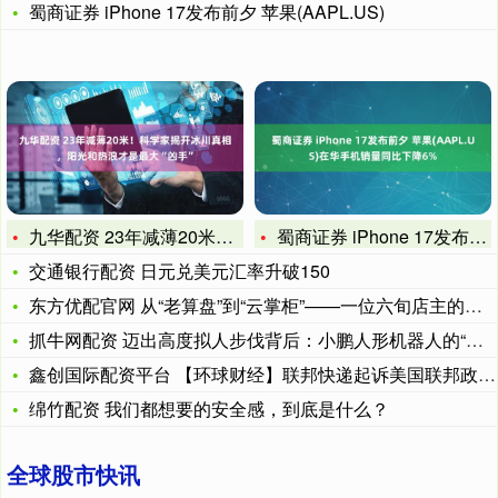
蜀商证券 iPhone 17发布前夕 苹果(AAPL.US)
九华配资 23年减薄20米！科学家揭开冰川真相，阳光和热浪才
蜀商证券 iPhone 17发布前夕 苹果(AAPL.US)
交通银行配资 日元兑美元汇率升破150
东方优配官网 从“老算盘”到“云掌柜”——一位六旬店主的数字
抓牛网配资 迈出高度拟人步伐背后：小鹏人形机器人的“鹏”友圈
鑫创国际配资平台 【环球财经】联邦快递起诉美国联邦政府要求退
绵竹配资 我们都想要的安全感，到底是什么？
全球股市快讯