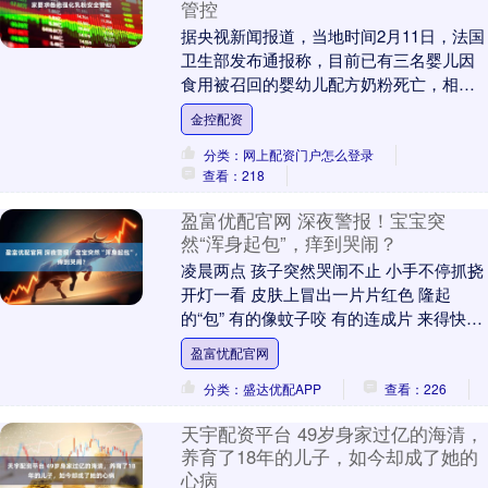
管控
据央视新闻报道，当地时间2月11日，法国
卫生部发布通报称，目前已有三名婴儿因
食用被召回的婴幼儿配方奶粉死亡，相关
部门已展开立案调查。 法国卫生部表示，
金控配资
截至目前，....
分类：网上配资门户怎么登录
查看：218
盈富优配官网 深夜警报！宝宝突
然“浑身起包”，痒到哭闹？
凌晨两点 孩子突然哭闹不止 小手不停抓挠
开灯一看 皮肤上冒出一片片红色 隆起
的“包” 有的像蚊子咬 有的连成片 来得快、
消得也快 展开剩余84% 图源：网络 ....
盈富忧配官网
分类：盛达优配APP
查看：226
天宇配资平台 49岁身家过亿的海清，
养育了18年的儿子，如今却成了她的
心病