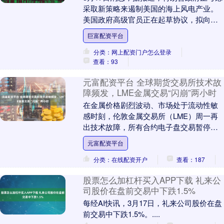
采取新策略来遏制美国的海上风电产业。
美国政府高级官员正在起草协议，拟向道
达尔能源支付近10亿美元。根据拟议和解
巨富配资平台
条款，内政....
分类：网上配资门户怎么登录
查看：93
元富配资平台 全球期货交易所技术故
障频发，LME金属交易“闪崩”两小时
在金属价格剧烈波动、市场处于流动性敏
感时刻，伦敦金属交易所（LME）周一再
出技术故障，所有合约电子盘交易暂停超
过两小时。 这是继今年1月30日电子交易
元富配资平台
开盘推迟一....
分类：在线配资开户
查看：187
股票怎么加杠杆买入APP下载 礼来公
司股价在盘前交易中下跌1.5%
每经AI快讯，3月17日，礼来公司股价在盘
前交易中下跌1.5%。....