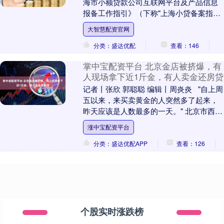
海市小额贷款公司互联网平台及产品信息
报备工作指引》（下称"上海小贷备案指
引"），将正式实施。 看似不算复杂的备
大智慧配资官网
案....
分类：盛达优配
查看：146
掌中宝配资平台 北京金店被挤爆，有
人现场拿下近1斤金，有人卖金还房贷
记者丨张欣 郭聪聪 编辑丨周炎炎 "自上周
五以来，来买卖黄金的人突然多了起来，
昨天应该是人数最多的一天。" 北京市西城
区菜市口百货（以下简称"菜百"）一位销....
涨中宝配资平台
分类：盛达优配APP
查看：126
个股实时涨跌榜