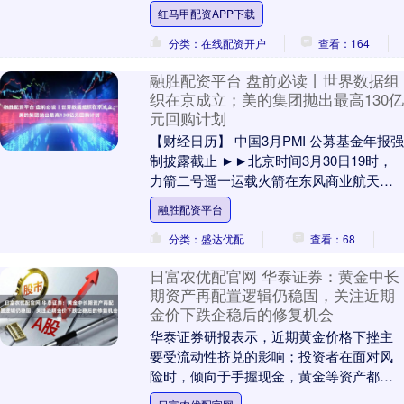
以色列空袭后，伊朗伊斯兰革命卫队将以
红马甲配资APP下载
色列境内大学....
分类：在线配资开户
查看：164
融胜配资平台 盘前必读丨世界数据组
织在京成立；美的集团抛出最高130亿
元回购计划
【财经日历】 中国3月PMI 公募基金年报强
制披露截止 ►►北京时间3月30日19时，
力箭二号遥一运载火箭在东风商业航天创
新试验区发射升空，将搭载的新征程01
融胜配资平台
卫....
分类：盛达优配
查看：68
日富农优配官网 华泰证券：黄金中长
期资产再配置逻辑仍稳固，关注近期
金价下跌企稳后的修复机会
华泰证券研报表示，近期黄金价格下挫主
要受流动性挤兑的影响；投资者在面对风
险时，倾向于手握现金，黄金等资产都会
面临抛售。一方面，中东地缘冲突加剧，