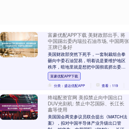
富豪优配APP下载 美财政部出手, 将
中国踢出委内瑞拉石油市场, 中国两张
王牌已备好
美国财政部突然下死手，一套制裁组合拳
砸向中委石油贸易，明着说是要维护地区
秩序，暗地里就是想把中国彻底挤出委内
瑞拉石油市场，断了中国这条关键的重油
富豪优配APP下载
供应线。不少人都....
分类：盛达优配APP
查看：119
终端配资官网 美拟禁止向中国出口
DUV光刻机: 禁止中芯国际、长江长
鑫等使用
美国国会两党参议员联合提出《MATCH法
案》，拟对中国半导体产业升级出口管